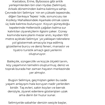
Kastabos, Erine, Bybossos gibi antik
yerleşimlerden biri olan Hydas (Selimiye),
Arkaik döneminden kalma kalıntıya sahip.
Çevrede biri Selimiye´nin en yüksek tepesinde,
diğeri Sarıkaya Tepesi´nde, sonuncusu ise
Kızılköy Mahallesindeki Aşarkale olmak üzere
üç kale kalıntısı bulunuyor. Koyun güneydoğu
tepelerinde Hellenistik çağdan kalma sur
kalıntıları ziyaretçilerin ilgisini çeker. Güney
kısmında kare planlı mezar anıtı, kıyıdan 100
metre açıktaki Selimiye´ye yaklaşan teknelere
yol göstermek amacıyla inşa edilmiş
gözetleme burcu ve deniz feneri, manastır ve
tiyatro turistik amaçlı gezi yerlerini
oluşturuyor.
Balıkçılık, süngercilik ve küçük ölçekli tarım,
köy yaşamının temelini oluşturmuş; deniz ve
toprak burada her zaman hayatın merkezinde
yer almıştır.
Bugün Selimiye, geçmişten gelen bu sade
yaşam anlayışını hala koruyan nadir yerlerden
biridir. Taş evleri, sakin koyları ve berrak
deniziyle, ziyaret edenlere gösterişten uzak
ama derin bir huzur sunar.
Selimiye'de sabahlar denizin sesiyle başlar,