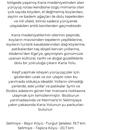
bölgede yaşamış Karia medeniyetinden alan
yürüyüş rotası kendisine özgü mimarisi olan
çok sayıda köyden, el değmemiş koylardan,
zeytin ve badem ağaçları ile dolu tepelerden
ve irili ufaklı, kimisi sadece yürüyerek
ulaşılabilen antik kentlerden geçmektedir.
Karia medeniyetlerinin izlerinin peşinde,
koyların mavisinden tepelerin yeşilliklerine,
kıyıların turistik kasabalarından dağ köylerine,
patikalardan taş döşeli kervan yollarına,
Akdeniz’den Ege’ye, geçmişten günümüze
uzanan kültürel, tarihi ve doğal güzelliklerle
dolu bir yolculuğa çıkarır Karia Yolu.
Keşif yapmak isteyen yürüyüşçüler için
gözlerden uzak ve zor ulaşılır olan bu
yarımada oldukça idealdir.Yolların olmadığı
yerlerde, eski yollar ve patikalar Symi ve
Rodos adalarını gören her manzara noktasına
ulaşmak için temizlenmiştir. Bozburun
yarımadasında ve Marmaris’in Selimiyeye
yakın yakasında Karia Yolunun şu parkurları
bulunur:
Selimiye – Bayır Köyü –Turgut Şelalesi: 19,7 km
Selimiye – Taşlıca Köyü : 20,7 km